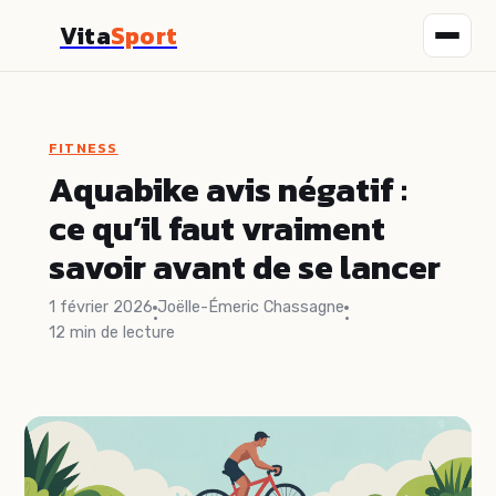
Vita
Sport
Fitness
FITNESS
Nutrition
Aquabike avis négatif :
ce qu’il faut vraiment
Sport
savoir avant de se lancer
Santé
1 février 2026
Joëlle-Émeric Chassagne
·
·
12 min de lecture
Bien-être