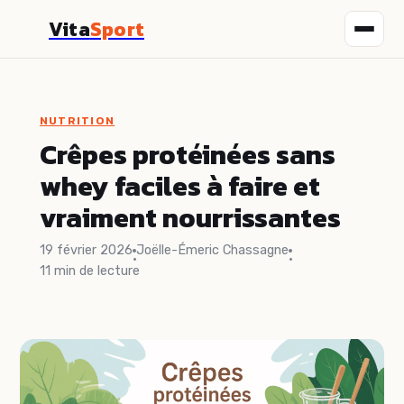
Vita
Sport
Fitness
NUTRITION
Nutrition
Crêpes protéinées sans
whey faciles à faire et
Sport
vraiment nourrissantes
Santé
19 février 2026
Joëlle-Émeric Chassagne
·
·
11 min de lecture
Bien-être