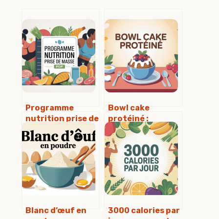
Programme
Bowl cake
nutrition prise de
protéiné :
masse pdf
recettes,
gratuit : le guide
astuces et
complet à
erreurs à éviter
télécharger et
appliquer
Blanc d’œuf en
3000 calories par