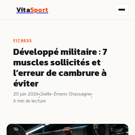
Vita
Sport
Fitness
FITNESS
Nutrition
Développé militaire : 7
muscles sollicités et
Sport
l’erreur de cambrure à
Santé
éviter
Bien-être
20 juin 2026
Joëlle-Émeric Chassagne
·
·
6 min de lecture