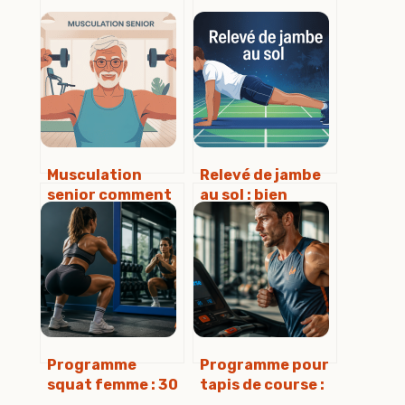
Musculation
Relevé de jambe
senior comment
au sol : bien
se renforcer
exécuter,
après 60 ans en
progresser et
toute sécurité
éviter les erreurs
Programme
Programme pour
squat femme : 30
tapis de course :
jours pour
3 séances types