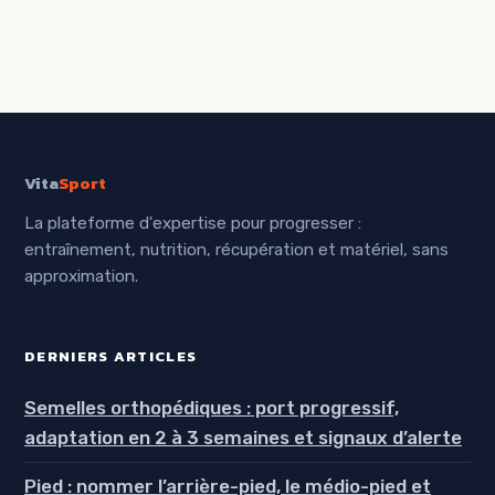
transformer ses
pour brûler des
fessiers et
calories et
tonifier ses
progresser
jambes
Vita
Sport
La plateforme d'expertise pour progresser :
entraînement, nutrition, récupération et matériel, sans
approximation.
DERNIERS ARTICLES
Semelles orthopédiques : port progressif,
adaptation en 2 à 3 semaines et signaux d’alerte
Pied : nommer l’arrière-pied, le médio-pied et