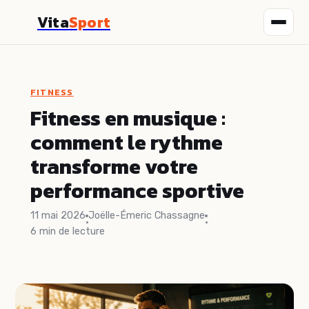
Vita
Sport
Fitness
FITNESS
Nutrition
Fitness en musique :
comment le rythme
Sport
transforme votre
Santé
performance sportive
Bien-être
11 mai 2026
Joëlle-Émeric Chassagne
·
·
6 min de lecture