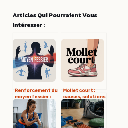
Articles Qui Pourraient Vous
Intéresser :
Renforcement du
Mollet court :
moyen fessier :
causes, solutions
exercices,
et astuces pour
conseils et
rééquilibrer
erreurs à éviter
votre silhouette