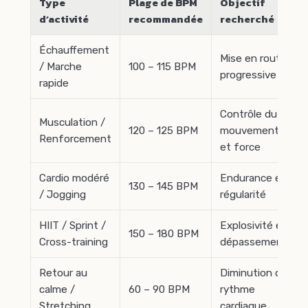
Type
Plage de BPM
Objectif
d’activité
recommandée
recherché
Échauffement
Mise en route
/ Marche
100 – 115 BPM
progressive
rapide
Contrôle du
Musculation /
120 – 125 BPM
mouvement
Renforcement
et force
Cardio modéré
Endurance et
130 – 145 BPM
/ Jogging
régularité
HIIT / Sprint /
Explosivité et
150 – 180 BPM
Cross-training
dépassement
Retour au
Diminution du
calme /
60 – 90 BPM
rythme
Stretching
cardiaque