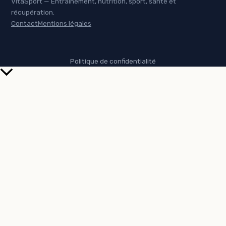
VitaSport — Entraînement, nutrition, sport, santé et
récupération.
Contact
Mentions légales
Politique de confidentialité
Retour
en
haut