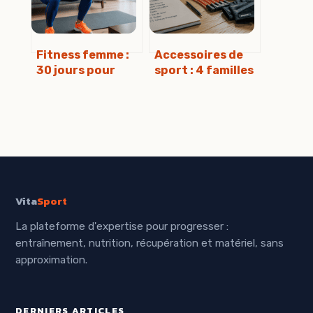
Fitness femme :
Accessoires de
30 jours pour
sport : 4 familles
transformer sa
d’équipements
silhouette avec 4
pour booster vos
piliers
résultats à
fondamentaux
domicile
Vita
Sport
La plateforme d'expertise pour progresser :
entraînement, nutrition, récupération et matériel, sans
approximation.
DERNIERS ARTICLES