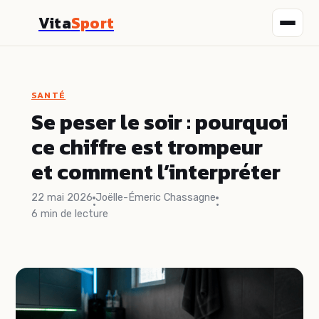
Vita
Sport
Fitness
SANTÉ
Nutrition
Se peser le soir : pourquoi
ce chiffre est trompeur
Sport
et comment l’interpréter
Santé
22 mai 2026
Joëlle-Émeric Chassagne
·
·
6 min de lecture
Bien-être