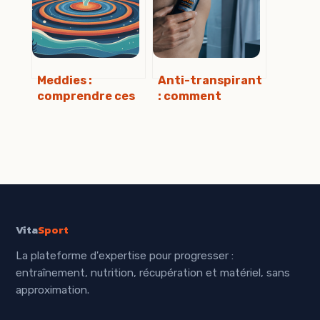
Meddies :
Anti-transpirant
comprendre ces
: comment
tourbillons
choisir une
méditerranéens
protection
et leurs enjeux
efficace sans
océaniques
irriter sa peau ni
tacher ses
vêtements
Vita
Sport
La plateforme d'expertise pour progresser :
entraînement, nutrition, récupération et matériel, sans
approximation.