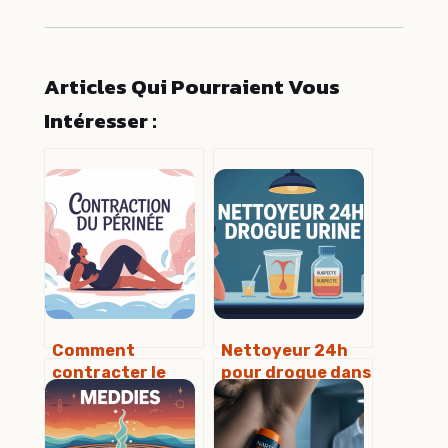
Articles Qui Pourraient Vous
Intéresser :
Comment
Nettoyeur 24h
contracter le
pour drogue dans
périnée
l’urine comment
efficacement
ça marche
sans se faire mal
vraiment