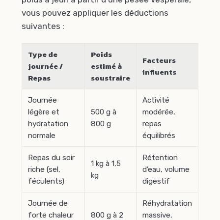
vous pouvez appliquer les déductions
suivantes :
Type de
Poids
Facteurs
journée /
estimé à
influents
Repas
soustraire
Journée
Activité
légère et
500 g à
modérée,
hydratation
800 g
repas
normale
équilibrés
Repas du soir
Rétention
1 kg à 1,5
riche (sel,
d’eau, volume
kg
féculents)
digestif
Journée de
Réhydratation
forte chaleur
800 g à 2
massive,