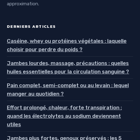
approximation.
DERNIERS ARTICLES
Caséine, whey ou protéines végétales : laquelle
choisir pour perdre du poids ?
Jambes lourdes, massage, précautions : quelles
huiles essentielles pour la circulation sanguine ?
Pain complet, semi-complet ou au levain : lequel
manger au quotidien ?
Effort prolongé, chaleur, forte transpiration :
quand les électrolytes au sodium deviennent
utiles
Jambes plus fortes, genoux préservés : les 5