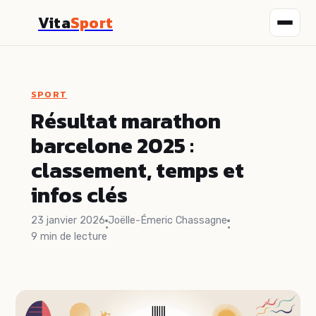
Vita
Sport
Fitness
SPORT
Nutrition
Résultat marathon
barcelone 2025 :
Sport
classement, temps et
Santé
infos clés
Bien-être
23 janvier 2026
Joëlle-Émeric Chassagne
·
·
9 min de lecture