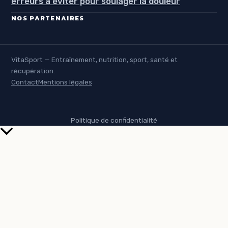
erreurs à éviter pour soulager la douleur
NOS PARTENAIRES
VitaSport — Entraînement, nutrition, sport, santé et
récupération.
Contact
Mentions légales
Politique de confidentialité
Retour
en
haut