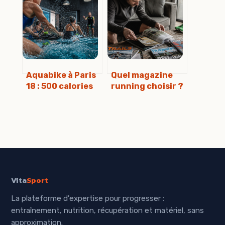
des meilleurs
stylées et
équipements
vraiment
appréciées
Aquabike à Paris
Quel magazine
18 : 500 calories
running choisir ?
brûlées sans
4 titres majeurs
impact
pour booster
articulaire
votre foulée
Vita
Sport
La plateforme d'expertise pour progresser :
entraînement, nutrition, récupération et matériel, sans
approximation.