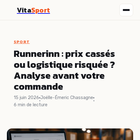
Vita
Sport
Fitness
SPORT
Nutrition
Runnerinn : prix cassés
ou logistique risquée ?
Sport
Analyse avant votre
Santé
commande
Bien-être
15 juin 2026
Joëlle-Émeric Chassagne
·
·
6 min de lecture