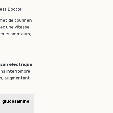
ness Doctor
met de courir en
vec une vitesse
ureurs amateurs,
ison électrique
ans interrompre
ios, augmentant
.
a, glucosamine