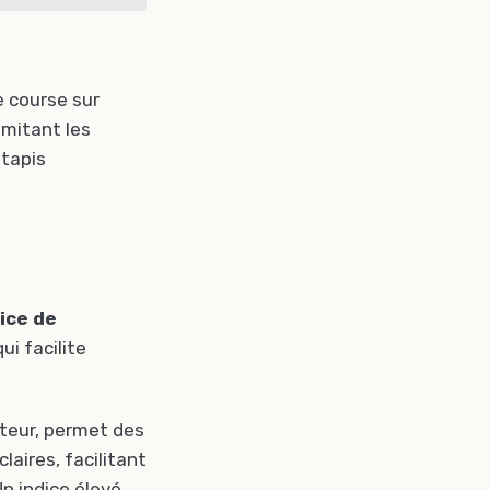
e course sur
imitant les
 tapis
ice de
i facilite
oteur, permet des
laires, facilitant
n indice élevé