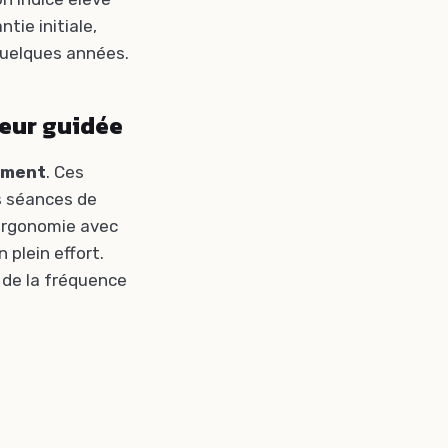
tie initiale,
quelques années.
teur guidée
ement
. Ces
es séances de
’ergonomie avec
 plein effort.
 de la fréquence