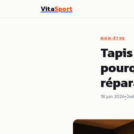
Vita
Sport
BIEN-ÊTRE
Tapis
pourq
répara
18 juin 2026
Joë
·