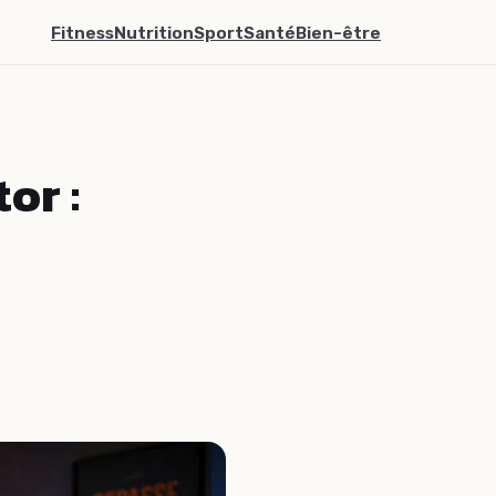
Fitness
Nutrition
Sport
Santé
Bien-être
or :