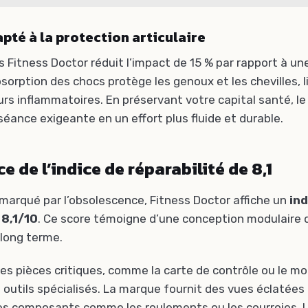
pté à la protection articulaire
s Fitness Doctor réduit l’impact de 15 % par rapport à un
sorption des chocs protège les genoux et les chevilles, l
urs inflammatoires. En préservant votre capital santé, le
éance exigeante en un effort plus fluide et durable.
e de l’indice de réparabilité de 8,1
arqué par l’obsolescence, Fitness Doctor affiche un
ind
 8,1/10
. Ce score témoigne d’une conception modulaire qu
e long terme.
 des pièces critiques, comme la carte de contrôle ou le m
outils spécialisés. La marque fournit des vues éclatées c
 des composants comme les roulements ou les courroies. U