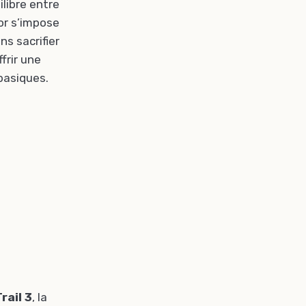
libre entre
or s’impose
s sacrifier
frir une
basiques.
rail 3
, la