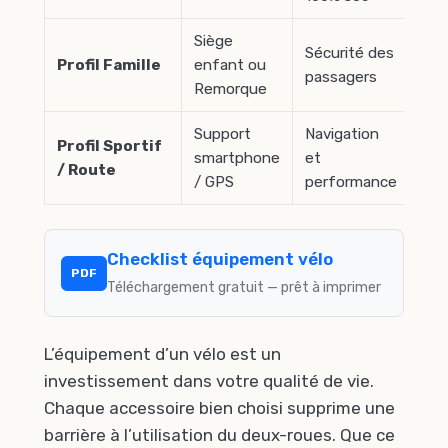
Siège
Sécurité des
Thu
Profil Famille
enfant ou
passagers
Ha
Remorque
Support
Navigation
Profil Sportif
smartphone
et
Gar
/ Route
/ GPS
performance
Checklist équipement vélo
PDF
Téléchargement gratuit — prêt à imprimer
L’équipement d’un vélo est un
investissement dans votre qualité de vie.
Chaque accessoire bien choisi supprime une
barrière à l’utilisation du deux-roues. Que ce