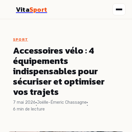
Vita
Sport
Fitness
SPORT
Nutrition
Accessoires vélo : 4
équipements
Sport
indispensables pour
Santé
sécuriser et optimiser
vos trajets
Bien-être
7 mai 2026
Joëlle-Émeric Chassagne
·
·
6 min de lecture