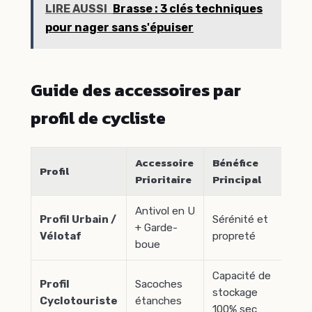
LIRE AUSSI
Brasse : 3 clés techniques
pour nager sans s'épuiser
Guide des accessoires par
profil de cycliste
Accessoire
Bénéfice
Ma
Profil
Prioritaire
Principal
Ré
Antivol en U
Profil Urbain /
Sérénité et
+ Garde-
Abu
Vélotaf
propreté
boue
Capacité de
Profil
Sacoches
Ortl
stockage
Cyclotouriste
étanches
Va
100% sec