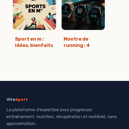
temps et infos
équipements
clés
Sport en m :
Montre de
idées, bienfaits
running : 4
et conseils pour
critères décisifs
choisir votre
pour investir 500
activité
€ sans erreur
Vita
Sport
La plateforme d'expertise pour progresser :
entraînement, nutrition, récupération et matériel, sans
approximation.