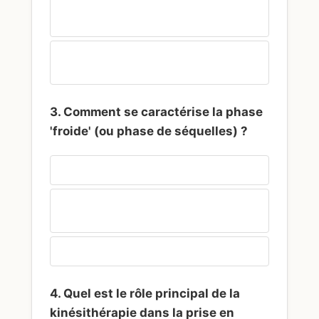
Respecter strictement la règle de la
non-douleur
Utiliser uniquement des massages
profonds
3. Comment se caractérise la phase
'froide' (ou phase de séquelles) ?
Une hyperthermie locale importante
Une peau froide, pâle, avec une raideur
articulaire prédominante
Une disparition totale de toute douleur
4. Quel est le rôle principal de la
kinésithérapie dans la prise en