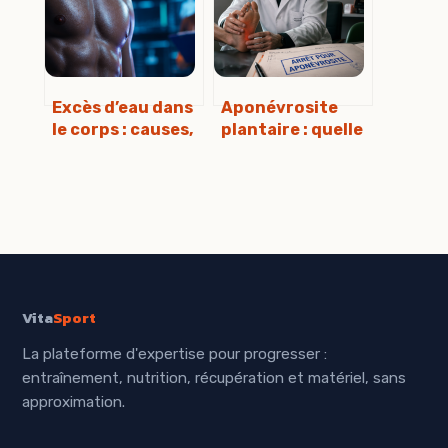
explications
intestins
claires
Excès d’eau dans
Aponévrosite
le corps : causes,
plantaire : quelle
risques et
durée d’arrêt de
solutions pour
travail selon
retrouver
votre métier ?
l’équilibre
Vita
Sport
La plateforme d'expertise pour progresser :
entraînement, nutrition, récupération et matériel, sans
approximation.