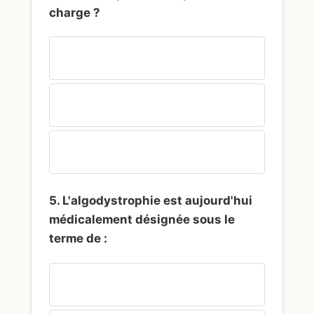
charge ?
Forcer le mouvement pour casser les
adhérences
Maintenir la mobilité articulaire et
stimuler la proprioception sans douleur
Immobiliser strictement le membre
pendant 6 mois
5. L'algodystrophie est aujourd'hui
médicalement désignée sous le
terme de :
Syndrome Douloureux Régional
Complexe (SDRC)