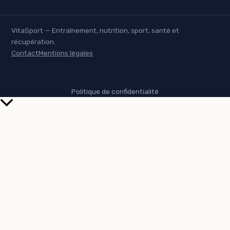
VitaSport — Entraînement, nutrition, sport, santé et
récupération.
Contact
Mentions légales
Politique de confidentialité
Retour
en
haut