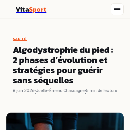
Vita
Sport
Fitness
SANTÉ
Nutrition
Algodystrophie du pied :
2 phases d’évolution et
Sport
stratégies pour guérir
Santé
sans séquelles
Bien-être
8 juin 2026
Joëlle-Émeric Chassagne
5 min de lecture
·
·