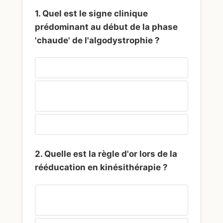
1. Quel est le signe clinique
prédominant au début de la phase
'chaude' de l'algodystrophie ?
Une peau froide et cyanosée
Des douleurs intenses, une chaleur
locale et un œdème
Une raideur articulaire sans douleur
2. Quelle est la règle d'or lors de la
rééducation en kinésithérapie ?
Travailler intensément pour éviter
l'ankylose