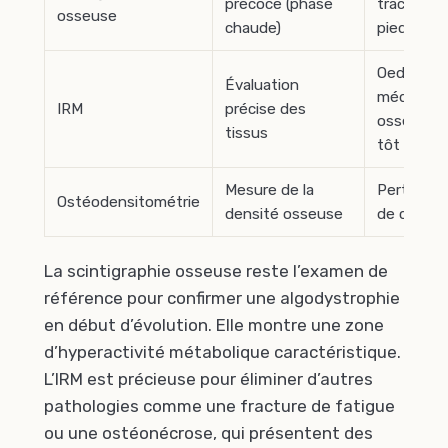
précoce (phase
traceur su
osseuse
chaude)
pied attei
Oedème
Évaluation
médullaire
IRM
précise des
osseux vis
tissus
tôt
Mesure de la
Perte loca
Ostéodensitométrie
densité osseuse
de calciu
La scintigraphie osseuse reste l’examen de
référence pour confirmer une algodystrophie
en début d’évolution. Elle montre une zone
d’hyperactivité métabolique caractéristique.
L’IRM est précieuse pour éliminer d’autres
pathologies comme une fracture de fatigue
ou une ostéonécrose, qui présentent des