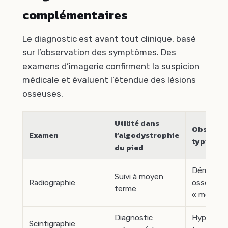
complémentaires
Le diagnostic est avant tout clinique, basé
sur l’observation des symptômes. Des
examens d’imagerie confirment la suspicion
médicale et évaluent l’étendue des lésions
osseuses.
Utilité dans
Observat
Examen
l’algodystrophie
typiques
du pied
Déminéral
Suivi à moyen
Radiographie
osseuse
terme
« mouche
Diagnostic
Hyperfixa
Scintigraphie