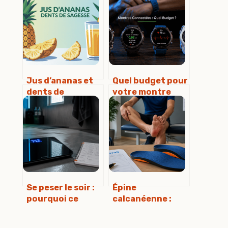
Jus d’ananas et
Quel budget pour
dents de
votre montre
sagesse : mythe
connectée ? De
viral ou vraie
50 € à 1000 €, 4
astuce utile
paliers pour
choisir le bon
modèle
Se peser le soir :
Épine
pourquoi ce
calcanéenne :
chiffre est
quelle durée
trompeur et
d’arrêt de travail