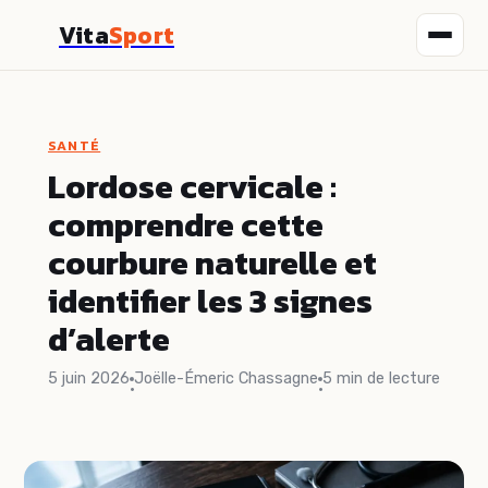
Vita
Sport
Fitness
SANTÉ
Nutrition
Lordose cervicale :
comprendre cette
Sport
courbure naturelle et
Santé
identifier les 3 signes
d’alerte
Bien-être
5 juin 2026
Joëlle-Émeric Chassagne
5 min de lecture
·
·