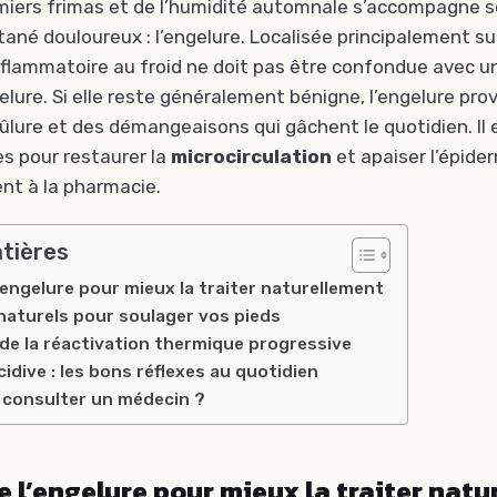
emiers frimas et de l’humidité automnale s’accompagne 
né douloureux : l’engelure. Localisée principalement sur 
nflammatoire au froid ne doit pas être confondue avec u
elure. Si elle reste généralement bénigne, l’engelure pr
ûlure et des démangeaisons qui gâchent le quotidien. Il 
s pour restaurer la
microcirculation
et apaiser l’épide
t à la pharmacie.
atières
engelure pour mieux la traiter naturellement
naturels pour soulager vos pieds
de la réactivation thermique progressive
cidive : les bons réflexes au quotidien
 consulter un médecin ?
l’engelure pour mieux la traiter natu