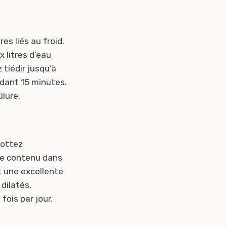
es liés au froid.
x litres d’eau
tiédir jusqu’à
ndant 15 minutes.
ûlure.
rottez
re contenu dans
st une excellente
dilatés.
ois par jour.