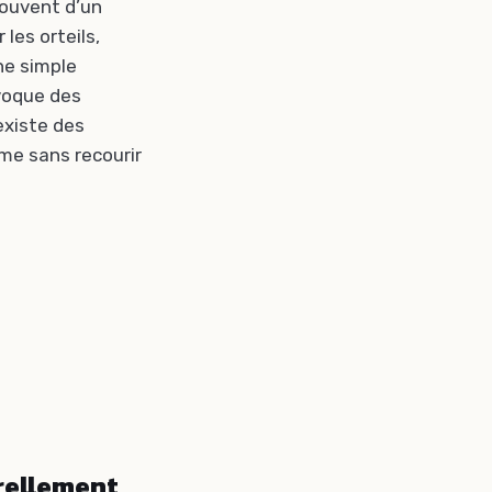
souvent d’un
les orteils,
ne simple
ovoque des
existe des
rme sans recourir
rellement