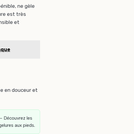
énible, ne gèle
ure est très
nsible et
sque
ine en douceur et
.
— Découvrez les
elures aux pieds.