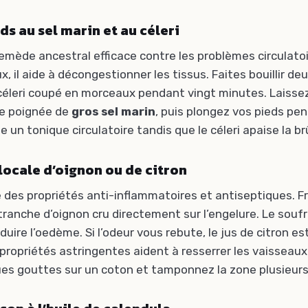
ds au sel marin et au céleri
remède ancestral efficace contre les problèmes circulatoir
, il aide à décongestionner les tissus. Faites bouillir deu
céleri coupé en morceaux pendant vingt minutes. Laissez 
ne poignée de
gros sel marin
, puis plongez vos pieds pe
 un tonique circulatoire tandis que le céleri apaise la br
 locale d’oignon ou de citron
 des propriétés anti-inflammatoires et antiseptiques. F
anche d’oignon cru directement sur l’engelure. Le souf
éduire l’oedème. Si l’odeur vous rebute, le jus de citron e
 propriétés astringentes aident à resserrer les vaisseaux 
es gouttes sur un coton et tamponnez la zone plusieurs f