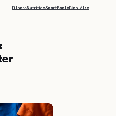
Fitness
Nutrition
Sport
Santé
Bien-être
s
ter