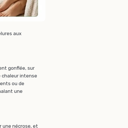
elures aux
nt gonflée, sur
de chaleur intense
ents ou de
nalant une
er une nécrose, et