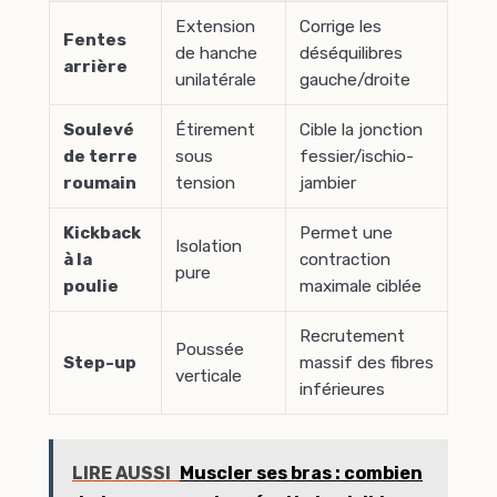
Extension
Corrige les
Fentes
de hanche
déséquilibres
arrière
unilatérale
gauche/droite
Soulevé
Étirement
Cible la jonction
de terre
sous
fessier/ischio-
roumain
tension
jambier
Kickback
Permet une
Isolation
à la
contraction
pure
poulie
maximale ciblée
Recrutement
Poussée
Step-up
massif des fibres
verticale
inférieures
LIRE AUSSI
Muscler ses bras : combien