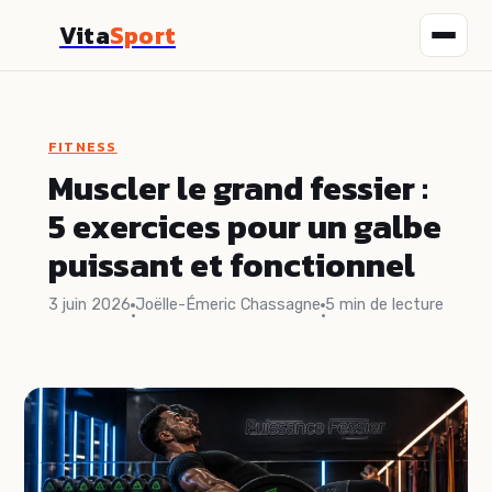
Vita
Sport
Fitness
FITNESS
Nutrition
Muscler le grand fessier :
5 exercices pour un galbe
Sport
puissant et fonctionnel
Santé
3 juin 2026
Joëlle-Émeric Chassagne
5 min de lecture
·
·
Bien-être