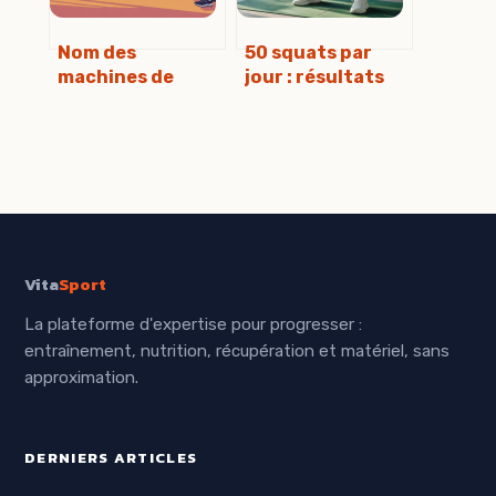
Nom des
50 squats par
machines de
jour : résultats
musculation :
réels,
guide complet
transformation
pour s’y
physique et
retrouver
erreurs à éviter
Vita
Sport
La plateforme d'expertise pour progresser :
entraînement, nutrition, récupération et matériel, sans
approximation.
DERNIERS ARTICLES