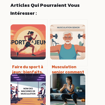
Articles Qui Pourraient Vous
Intéresser :
Faire du sport à
Musculation
jeun : bienfaits,
senior comment
risques et mode
se renforcer
d’emploi concret
après 60 ans en
toute sécurité