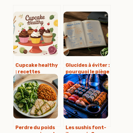
Cupcake healthy
Glucides à éviter :
: recettes
pourquoi le piège
légères, astuces
du « sans sucre »
et erreurs à
sabote votre
éviter
métabolisme
Perdre du poids
Les sushis font-