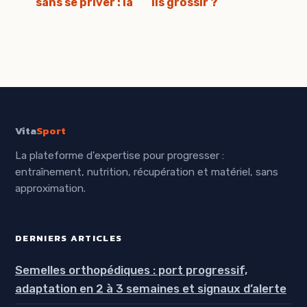
sans se priver : la
ils grossir ?
stratégie de la
Composition,
densité
index glycémique
énergétique
et pièges à éviter
Vita
Sport
La plateforme d'expertise pour progresser :
entraînement, nutrition, récupération et matériel, sans
approximation.
DERNIERS ARTICLES
Semelles orthopédiques : port progressif,
adaptation en 2 à 3 semaines et signaux d’alerte