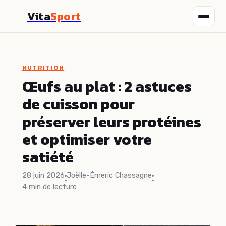
Vita
Sport
Fitness
NUTRITION
Nutrition
Œufs au plat : 2 astuces
de cuisson pour
Sport
préserver leurs protéines
Santé
et optimiser votre
satiété
Bien-être
28 juin 2026
Joëlle-Émeric Chassagne
·
·
4 min de lecture