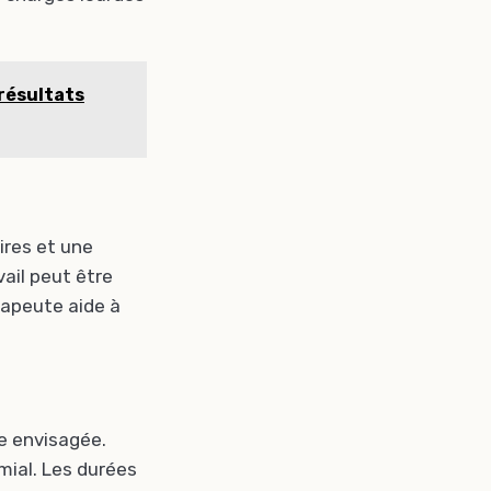
 résultats
oires et une
vail peut être
rapeute aide à
re envisagée.
mial. Les durées