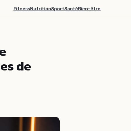
Fitness
Nutrition
Sport
Santé
Bien-être
ée
ies de