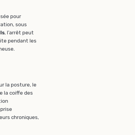
isée pour
ration, sous
ls
, l’arrêt peut
rite pendant les
ineuse.
ur la posture, le
 la coiffe des
tion
eprise
leurs chroniques,