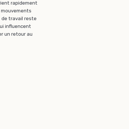
evient rapidement
des mouvements
 de travail reste
ui influencent
r un retour au