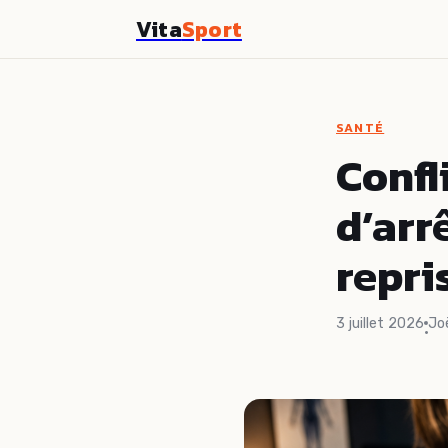
Vita
Sport
SANTÉ
Confl
d’arr
repri
3 juillet 2026
Jo
·