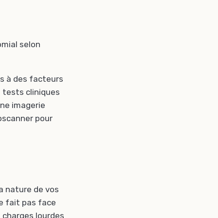
omial selon
us à des facteurs
 tests cliniques
une imagerie
oscanner pour
la nature de vos
e fait pas face
 charges lourdes