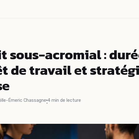
it sous-acromial : dur
êt de travail et stratég
se
ëlle-Émeric Chassagne
4 min de lecture
·