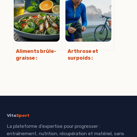
faut vraiment
dosage et cadre
savoir avant
légal en france
d’acheter
Aliments brûle-
Arthrose et
graisse :
surpoids :
comment
comment perdre
stimuler votre
10 % de son poids
métabolisme
divise la douleur
naturellement
par deux
sans tomber dans
le mythe ?
Vita
Sport
La plateforme d'expertise pour progresser :
entraînement, nutrition, récupération et matériel, sans