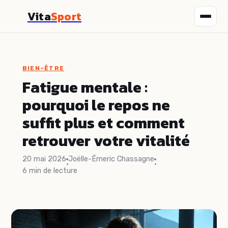
Vita
Sport
Fitness
BIEN-ÊTRE
Nutrition
Fatigue mentale :
pourquoi le repos ne
Sport
suffit plus et comment
Santé
retrouver votre vitalité
Bien-être
20 mai 2026
Joëlle-Émeric Chassagne
·
·
6 min de lecture