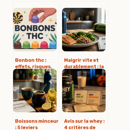
Bonbon thc :
Maigrir vite et
effets, risques,
durablement : la
dosage et cadre
méthode du
légal en france
déficit calorique
et du sport
régulier
Boissons minceur
Avis sur la whey :
: 5 leviers
4 critères de