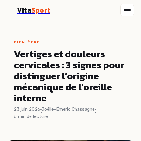
Vita
Sport
Fitness
BIEN-ÊTRE
Nutrition
Vertiges et douleurs
cervicales : 3 signes pour
Sport
distinguer l’origine
Santé
mécanique de l’oreille
interne
Bien-être
23 juin 2026
Joëlle-Émeric Chassagne
·
·
6 min de lecture