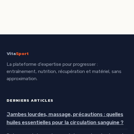
naturels pour
pureté pour
stimuler votre
déjouer les
métabolisme et
pièges marketing
brûler les
graisses
Vita
Sport
La plateforme d'expertise pour progresser :
entraînement, nutrition, récupération et matériel, sans
approximation.
DERNIERS ARTICLES
Jambes lourdes, massage, précautions : quelles
huiles essentielles pour la circulation sanguine ?