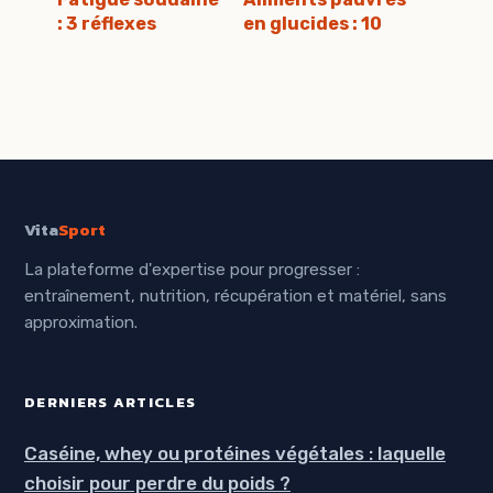
: 3 réflexes
en glucides : 10
immédiats et une
aliments clés
stratégie
pour stabiliser
nutritionnelle
votre glycémie et
pour retrouver
affiner votre
votre énergie
silhouette
Vita
Sport
La plateforme d'expertise pour progresser :
entraînement, nutrition, récupération et matériel, sans
approximation.
DERNIERS ARTICLES
Caséine, whey ou protéines végétales : laquelle
choisir pour perdre du poids ?