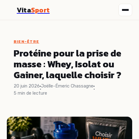
Vita
Sport
Fitness
BIEN-ÊTRE
Nutrition
Protéine pour la prise de
masse : Whey, Isolat ou
Sport
Gainer, laquelle choisir ?
Santé
20 juin 2026
Joëlle-Émeric Chassagne
·
·
5 min de lecture
Bien-être