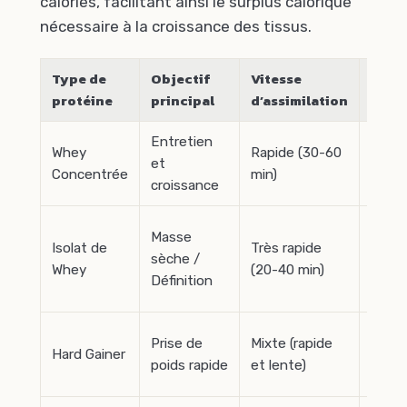
calories, facilitant ainsi le surplus calorique
nécessaire à la croissance des tissus.
Type de
Objectif
Vitesse
Profi
protéine
principal
d’assimilation
idéal
Entretien
Whey
Rapide (30-60
Tout
et
Concentrée
min)
publi
croissance
Confi
Masse
Isolat de
Très rapide
/
sèche /
Whey
(20-40 min)
Diges
Définition
sensi
Débu
Prise de
Mixte (rapide
Hard Gainer
très
poids rapide
et lente)
minc