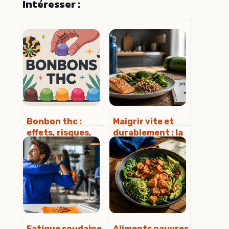
Intéresser :
Bonbon thc :
Maigrir vite et
effets, risques,
durablement : la
dosage et cadre
méthode du
légal en france
déficit calorique
et du sport
régulier
Fatigue soudaine
Aliments pauvres