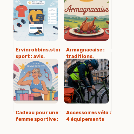
Ervinrobbins.store
Armagnacaise :
sport : avis,
traditions,
fiabilité et choix
recette et
des meilleurs
secrets de ce plat
équipements
du sud-ouest
Cadeau pour une
Accessoires vélo :
femme sportive :
4 équipements
27 idées utiles,
indispensables
stylées et
pour sécuriser et