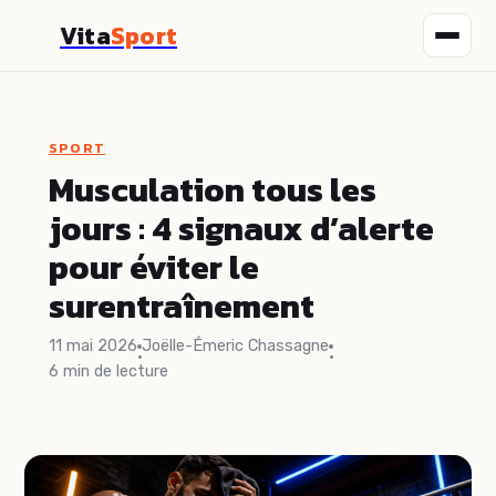
Vita
Sport
Fitness
SPORT
Nutrition
Musculation tous les
jours : 4 signaux d’alerte
Sport
pour éviter le
Santé
surentraînement
Bien-être
11 mai 2026
Joëlle-Émeric Chassagne
·
·
6 min de lecture